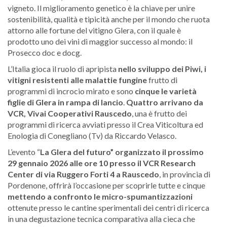
vigneto. Il miglioramento genetico è la chiave per unire
sostenibilità, qualità e tipicità anche per il mondo che ruota
attorno alle fortune del vitigno Glera, con il quale è
prodotto uno dei vini di maggior successo al mondo: il
Prosecco doc e docg.
L’Italia gioca il ruolo di apripista
nello sviluppo dei Piwi, i
vitigni resistenti alle malattie fungine
frutto di
programmi di incrocio mirato e sono
cinque le varietà
figlie di Glera in rampa di lancio
.
Quattro arrivano da
VCR, Vivai Cooperativi Rauscedo
, una è frutto dei
programmi di ricerca avviati presso il Crea Viticoltura ed
Enologia di Conegliano (Tv) da Riccardo Velasco.
L’evento “
La Glera del futuro” organizzato il prossimo
29 gennaio 2026 alle ore 10 presso il VCR Research
Center di via Ruggero Forti 4 a Rauscedo
, in provincia di
Pordenone, offrirà l’occasione per scoprirle tutte e cinque
mettendo a confronto le micro-spumantizzazioni
ottenute presso le cantine sperimentali dei centri di ricerca
in una degustazione tecnica comparativa alla cieca che