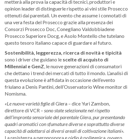
metterà alla prova la capacità di tecnici, produttori e
opinion leader di distinguerle rispetto ai vini stile Prosecco
ottenuti dai parentali. Un evento che assume i connotati di
una vera festa del Prosecco grazie alla presenza dei
Consorzi Prosecco Doc, Conegliano Valdobbiadene
Prosecco Superiore Docg, e Asolo Montello che tutelano
questo tesoro italiano capace di guardare al futuro.
Sostenibilità, leggerezza, ricerca di novità e tipicità
sono i driver che guidano le
scelte di acquisto di
Millennial e GenZ
, le nuove generazioni di consumatori
che dettano i trend dei mercati di tutto il mondo. L’analisi di
questa evoluzione è affidata in occasione dell’evento
friulano a Denis Pantini, dell’Osservatorio Wine monitor di
Nomisma.
«Le nuove varietà figlie di
Glera – dice Yuri Zambon,
direttore di VCR –
sono state selezionate nel rispetto
dell’impronta sensoriale del parentale Glera, pur presentando
quadri aromatici con sfumature diverse e soprattutto diverse
capacità di adattarsi ai diversi areali di coltivazione italiani».
La resistenza a peronospora e oidio è poligenica, ovvero