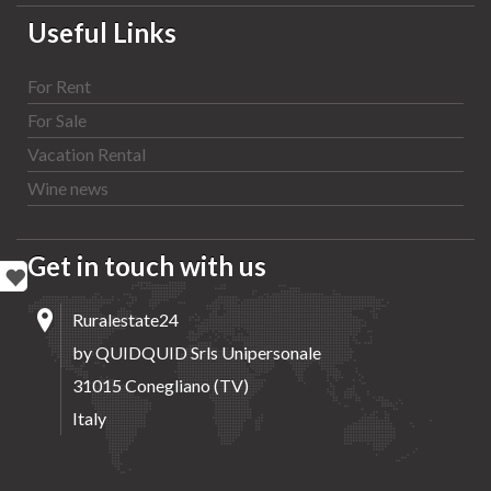
Useful Links
For Rent
For Sale
Vacation Rental
Wine news
Get in touch with us
Ruralestate24
by QUIDQUID Srls Unipersonale
31015 Conegliano (TV)
Italy