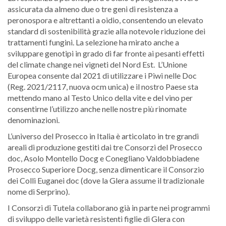
assicurata da almeno due o tre geni di resistenza a
peronospora e altrettanti a oidio, consentendo un elevato
standard di sostenibilità grazie alla notevole riduzione dei
trattamenti fungini. La selezione ha mirato anche a
sviluppare genotipi in grado di far fronte ai pesanti effetti
del climate change nei vigneti del Nord Est. L’Unione
Europea consente dal 2021 di utilizzare i Piwi nelle Doc
(Reg. 2021/2117, nuova ocm unica) e il nostro Paese sta
mettendo mano al Testo Unico della vite e del vino per
consentirne l’utilizzo anche nelle nostre più rinomate
denominazioni.
L’universo del Prosecco in Italia è articolato in tre grandi
areali di produzione gestiti dai tre Consorzi del Prosecco
doc, Asolo Montello Docg e Conegliano Valdobbiadene
Prosecco Superiore Docg, senza dimenticare il Consorzio
dei Colli Euganei doc (dove la Glera assume il tradizionale
nome di Serprino).
I Consorzi di Tutela collaborano già in parte nei programmi
di sviluppo delle varietà resistenti figlie di Glera con