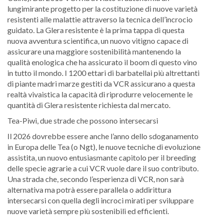
lungimirante progetto per la costituzione di nuove varietà
resistenti alle malattie attraverso la tecnica dell’incrocio
guidato. La Glera resistente è la prima tappa di questa
nuova avventura scientifica, un nuovo vitigno capace di
assicurare una maggiore sostenibilità mantenendo la
qualità enologica che ha assicurato il boom di questo vino
in tutto il mondo. I 1200 ettari di barbatellai più altrettanti
di piante madri marze gestiti da VCR assicurano a questa
realtà vivaistica la capacità di riprodurre velocemente le
quantità di Glera resistente richiesta dal mercato.
Tea-Piwi, due strade che possono intersecarsi
Il 2026 dovrebbe essere anche l’anno dello sdoganamento
in Europa delle Tea (o Ngt), le nuove tecniche di evoluzione
assistita, un nuovo entusiasmante capitolo per il breeding
delle specie agrarie a cui VCR vuole dare il suo contributo.
Una strada che, secondo l’esperienza di VCR, non sarà
alternativa ma potrà essere parallela o addirittura
intersecarsi con quella degli incroci mirati per sviluppare
nuove varietà sempre più sostenibili ed efficienti.