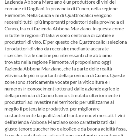
L’azienda Abbona Marziano è un produttore di vini del
comune di Dogliani, in provincia di Cuneo, nella regione
Piemonte. Nella Guida vini di Quattrocalici vengono
recensiti tutti i più importanti produttori della provincia di
Cuneo, tra cui l’azienda Abbona Marziano. In questa come
in tutte le regioni d’Italia vi sono centinaia di cantine e
produttori di vino. E’ per questo che Quattrocalici seleziona
i produttori di vino da recensire mediante accurate
ricerche. Tra le cantine più interessanti che abbiamo
trovato nella regione Piemonte, vi proponiamo oggi
l’azienda Abbona Marziano, che fa parte delle realtà
vitivinicole più importanti della provincia di Cuneo. Queste
zone sono storicamente vocate per la viticoltura e i
numerosi riconoscimenti ottenuti dalle aziende agricole
della provincia di Cuneo hanno stimolato ulteriormente i
produttori ad investire nel territorio per utilizzarne al
meglio il potenziale produttivo, per migliorare
costantemente la qualità ed affrontare nuovi mercati. I vini
dell’azienda Abbona Marziano sono caratterizzati dal
giusto tenore zuccherino e alcolico e da buona acidità fissa,
la quale contribuisce ad esaltarne i profumi e a mantenerli