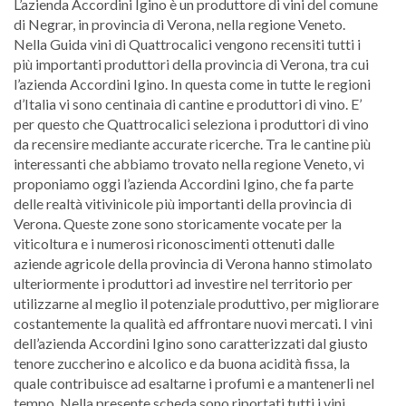
L’azienda Accordini Igino è un produttore di vini del comune
di Negrar, in provincia di Verona, nella regione Veneto.
Nella Guida vini di Quattrocalici vengono recensiti tutti i
più importanti produttori della provincia di Verona, tra cui
l’azienda Accordini Igino. In questa come in tutte le regioni
d’Italia vi sono centinaia di cantine e produttori di vino. E’
per questo che Quattrocalici seleziona i produttori di vino
da recensire mediante accurate ricerche. Tra le cantine più
interessanti che abbiamo trovato nella regione Veneto, vi
proponiamo oggi l’azienda Accordini Igino, che fa parte
delle realtà vitivinicole più importanti della provincia di
Verona. Queste zone sono storicamente vocate per la
viticoltura e i numerosi riconoscimenti ottenuti dalle
aziende agricole della provincia di Verona hanno stimolato
ulteriormente i produttori ad investire nel territorio per
utilizzarne al meglio il potenziale produttivo, per migliorare
costantemente la qualità ed affrontare nuovi mercati. I vini
dell’azienda Accordini Igino sono caratterizzati dal giusto
tenore zuccherino e alcolico e da buona acidità fissa, la
quale contribuisce ad esaltarne i profumi e a mantenerli nel
tempo. Nella presente scheda sono riportati tutti i vini