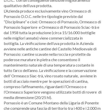
D.O.C. con un conseguente sensibile miglioramento
qualitativo dell’uva prodotta.
L’Azienda produce esclusivamente vino Ormeasco di
Pornassio D.O.C. nelle tre tipologie previste dal
“Disciplinare” e cioè: Ormeasco di Pornassio, Ormeasco di
Pornassio Superiore e Ormeasco di Pornassio Sciac-trà e
dal 1958 tutta la produzione (circa 15/16.000 bottiglie
nelle migliori annate) viene commercializzata in
bottiglia. La vinificazione dell’uva prodotta in Azienda
avviene nelle antiche cantine del Castello Medioevale di
Pornassio: cantine scavate nella roccia e protette da
poderose murature in pietra che consentono il
mantenimento naturale di una temperatura costante in
tutto l’arco dell’anno. La vinificazione e la conservazione
dell’ Ormeasco Siac-trà, vino rosato naturale, avviene in
botti di acciaio mentre per le operazioni di cantina,
compreso l’affinamento, riguardanti l’Ormeasco e
l’Ormeasco Superiore vengono utilizzate botti di rovere di
media dimensione (20/25 hl).
Pornassio è un Comune Montano della Liguria di Ponente
che comprende una fascia di territorio tra i 400 e i 2.000 m