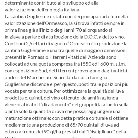
determinante contributo allo sviluppo ed alla
valorizzazione dell’enologia italiana.
La cantina Guglierme è stata uno dei principali artefici nella
valorizzazione dell’Ormeasco, la si trova infatti sempre in
prima linea già all’inizio degli anni ’70 allorquando si
iniziava a parlare di attribuzione della D.O.C. a detto vino.
Con i suoi 2,5 ettari di vigneto “Ormeasco” in produzione la
cantina Guglierame è una tra quelle di maggiori dimensioni
presenti in Pornassio. I terreni vitati dell’Azienda sono
collocati ad una quota compresa tra i 550 ed i 600 m. s.l.m.
con esposizione Sud, detti terreni provengono dagli antichi
poderi del Marchesato Scarella da cui la famiglia
Guglierame discende e, per questo, posti tra le posizioni più
vocate per tale coltura. Per ottimizzare la qualità dell’uva
prodotta e, quindi, del vino ottenuto, da anni in azienda
viene praticato il “diradamento” dei grappoli lasciando sulla
pianta solo la quantità di uva che possa raggiungere una
maturazione ottimale: con detta pratica colturale si ottiene
mediamente una produzione di 65/70 quintali di uva ad
ettaro a fronte dei 90 ql/ha previsti dal “Disciplinare” della