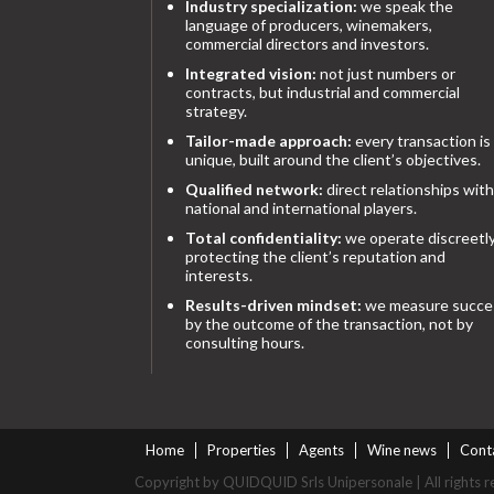
Industry specialization:
we speak the
language of producers, winemakers,
commercial directors and investors.
Integrated vision:
not just numbers or
contracts, but industrial and commercial
strategy.
Tailor-made approach:
every transaction is
unique, built around the client’s objectives.
Qualified network:
direct relationships with
national and international players.
Total confidentiality:
we operate discreetly
protecting the client’s reputation and
interests.
Results-driven mindset:
we measure succe
by the outcome of the transaction, not by
consulting hours.
Home
Properties
Agents
Wine news
Cont
Copyright by QUIDQUID Srls Unipersonale | All rights r