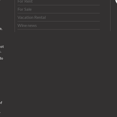
For Rent
For Sale
Vacation Rental
Wine news
e,
ot
.
do
of
.