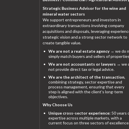
Strategic Business Advisor for the wine and
mineral water sectors
We support entrepreneurs and investors in
extraordinary transactions involving company
acquisitions and disposals, leveraging experienc
strategic vision and a strong sector network to
create tangible value.
We are not a real estate agency
→ we do n
simply match buyers and sellers of properties
We are not accountants or lawyers
→ we 
not provide direct tax or legal advice.
We are the architect of the transaction
,
combining strategy, sector expertise and
process management, ensuring that every
step is aligned with the client’s long-term
objectives.
Why Choose Us
Unique cross-sector experience:
50 years 
expertise across multiple markets, with a
current focus on three sectors of excellence