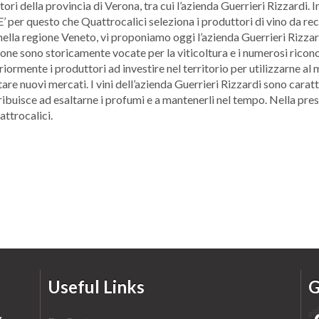
ori della provincia di Verona, tra cui l’azienda Guerrieri Rizzardi. In
 E’ per questo che Quattrocalici seleziona i produttori di vino da r
lla regione Veneto, vi proponiamo oggi l’azienda Guerrieri Rizzardi,
one sono storicamente vocate per la viticoltura e i numerosi ricon
iormente i produttori ad investire nel territorio per utilizzarne al 
re nuovi mercati. I vini dell’azienda Guerrieri Rizzardi sono carat
ribuisce ad esaltarne i profumi e a mantenerli nel tempo. Nella prese
attrocalici.
Useful Links
G
y