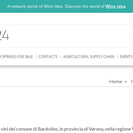
A network portal of Wine Idea. Discover the world of
Wine idea
R SPRINGS FOR SALE
CONTACTS
AGRICULTURAL SUPPLY CHAIN
EVENTS
Home
I
 vini del comune di Bardolino, in provincia di Verona, nella regione