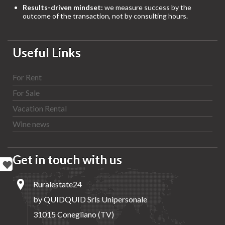
Results-driven mindset:
we measure success by the
outcome of the transaction, not by consulting hours.
Useful Links
For Rent
For Sale
Vacation Rental
Wine news
Get in touch with us
Ruralestate24
by QUIDQUID Srls Unipersonale
31015 Conegliano (TV)