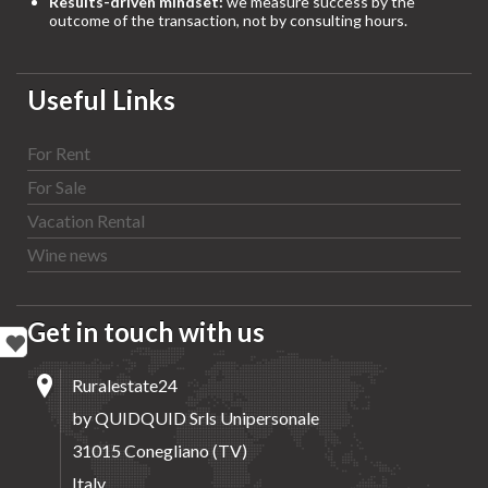
Results-driven mindset:
we measure success by the
outcome of the transaction, not by consulting hours.
Useful Links
For Rent
For Sale
Vacation Rental
Wine news
Get in touch with us
Ruralestate24
by QUIDQUID Srls Unipersonale
31015 Conegliano (TV)
Italy