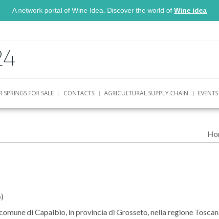
A network portal of Wine Idea. Discover the world of
Wine idea
R SPRINGS FOR SALE
CONTACTS
AGRICULTURAL SUPPLY CHAIN
EVENTS
Ho
)
el comune di Capalbio, in provincia di Grosseto, nella regione Tosca