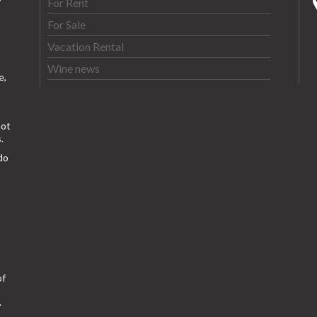
For Rent
For Sale
Vacation Rental
Wine news
e,
ot
.
do
of
.