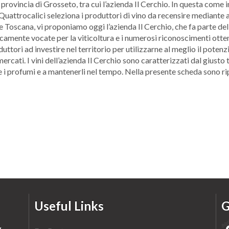
 provincia di Grosseto, tra cui l’azienda Il Cerchio. In questa come in
 Quattrocalici seleziona i produttori di vino da recensire mediante a
Toscana, vi proponiamo oggi l’azienda Il Cerchio, che fa parte delle
amente vocate per la viticoltura e i numerosi riconoscimenti ottenu
tori ad investire nel territorio per utilizzarne al meglio il potenz
rcati. I vini dell’azienda Il Cerchio sono caratterizzati dal giusto
e i profumi e a mantenerli nel tempo. Nella presente scheda sono ripor
Useful Links
G
y