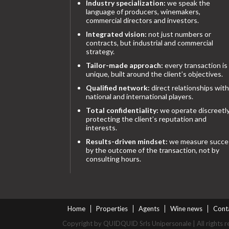
Industry specialization:
we speak the
language of producers, winemakers,
commercial directors and investors.
Integrated vision:
not just numbers or
contracts, but industrial and commercial
strategy.
Tailor-made approach:
every transaction is
unique, built around the client’s objectives.
Qualified network:
direct relationships with
national and international players.
Total confidentiality:
we operate discreetly
protecting the client’s reputation and
interests.
Results-driven mindset:
we measure succe
by the outcome of the transaction, not by
consulting hours.
Home
Properties
Agents
Wine news
Cont
Copyright by QUIDQUID Srls Unipersonale | All rights r