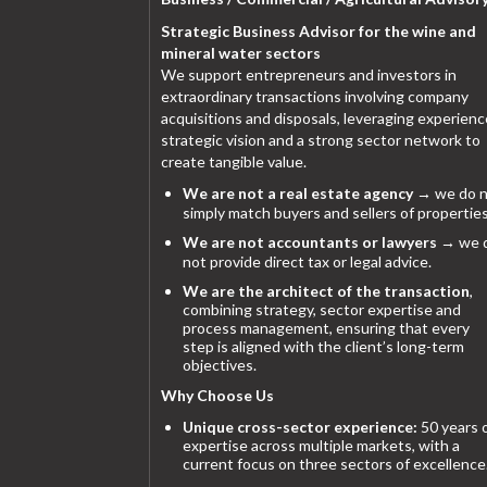
Strategic Business Advisor for the wine and
mineral water sectors
We support entrepreneurs and investors in
extraordinary transactions involving company
acquisitions and disposals, leveraging experienc
strategic vision and a strong sector network to
create tangible value.
We are not a real estate agency
→ we do n
simply match buyers and sellers of properties
We are not accountants or lawyers
→ we 
not provide direct tax or legal advice.
We are the architect of the transaction
,
combining strategy, sector expertise and
process management, ensuring that every
step is aligned with the client’s long-term
objectives.
Why Choose Us
Unique cross-sector experience:
50 years 
expertise across multiple markets, with a
current focus on three sectors of excellence