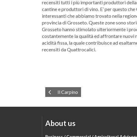
recensiti tutti i più importanti produttori della
cantine e produttori di vino. E’ per questo che
interessanti che abbiamo trovato nella regione 
provincia di Grosseto. Queste zone sono storic
Grosseto hanno stimolato ulteriormente i produt
costantemente la qualità ed affrontare nuovi me
acidità fissa, la quale contribuisce ad esaltarn
recensiti da Quattrocalici.
Il Carpino
About us
Business / Commercial / Agricultural Advisor