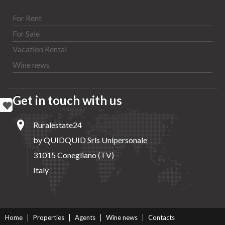
For Rent
For Sale
Vacation Rental
Wine news
Get in touch with us
Ruralestate24
by QUIDQUID Srls Unipersonale
31015 Conegliano (TV)
Italy
Home
Properties
Agents
Wine news
Contacts