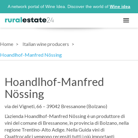
A network portal of Wine Idea. Discover the world of
Wine idea
Home
Italian wine producers
Hoandlhof-Manfred Nössing
Hoandlhof-Manfred
Nössing
via dei Vigneti, 66 – 39042 Bressanone (Bolzano)
L’azienda Hoandlhof-Manfred Nössing è un produttore di
vini del comune di Bressanone, in provincia di Bolzano, nella
regione Trentino-Alto Adige. Nella Guida vini di
Quattrocalici vengono recensiti tutti i più importanti