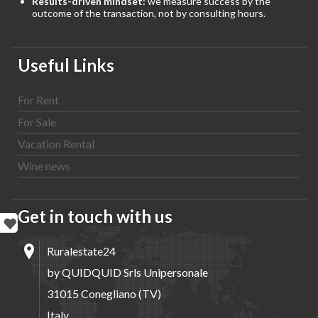
Results-driven mindset:
we measure success by the
outcome of the transaction, not by consulting hours.
Useful Links
For Rent
For Sale
Vacation Rental
Wine news
Get in touch with us
Ruralestate24
by QUIDQUID Srls Unipersonale
31015 Conegliano (TV)
Italy