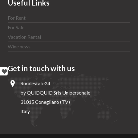
Useful Links
For Rent
For Sale
Vacation Rental
Wine news
Get in touch with us
Ruralestate24
by QUIDQUID Srls Unipersonale
31015 Conegliano (TV)
Italy