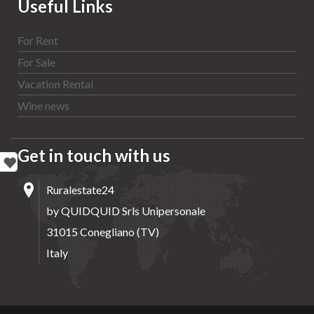
Useful Links
For Rent
For Sale
Vacation Rental
Wine news
Get in touch with us
Ruralestate24
by QUIDQUID Srls Unipersonale
31015 Conegliano (TV)
Italy