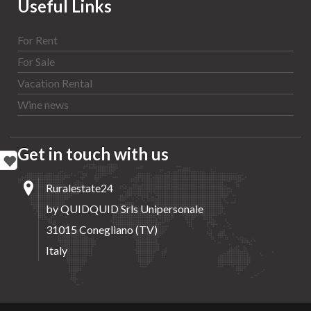
Useful Links
For Rent
For Sale
Vacation Rental
Wine news
Get in touch with us
Ruralestate24
by QUIDQUID Srls Unipersonale
31015 Conegliano (TV)
Italy