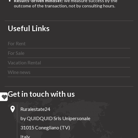
Results-driven mindset:
we measure success by the
outcome of the transaction, not by consulting hours.
Useful Links
For Rent
For Sale
Vacation Rental
Wine news
Get in touch with us
Ruralestate24
by QUIDQUID Srls Unipersonale
31015 Conegliano (TV)
Italy