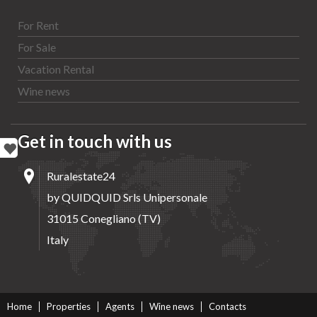
For Rent
For Sale
Vacation Rental
Wine news
Get in touch with us
Ruralestate24
by QUIDQUID Srls Unipersonale
31015 Conegliano (TV)
Italy
Home
Properties
Agents
Wine news
Contacts