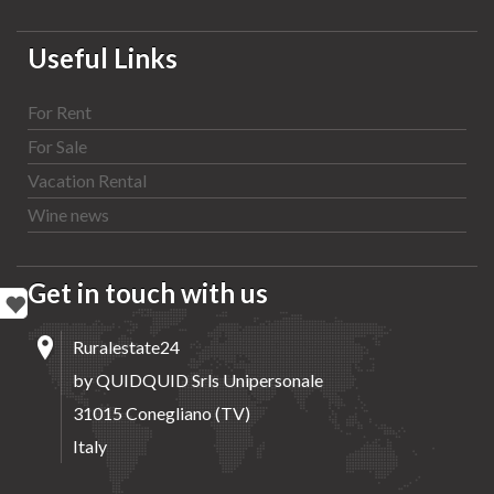
Useful Links
For Rent
For Sale
Vacation Rental
Wine news
Get in touch with us
Ruralestate24
by QUIDQUID Srls Unipersonale
31015 Conegliano (TV)
Italy