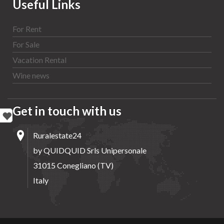
Useful Links
For Rent
For Sale
Vacation Rental
Wine news
Get in touch with us
Ruralestate24
by QUIDQUID Srls Unipersonale
31015 Conegliano (TV)
Italy