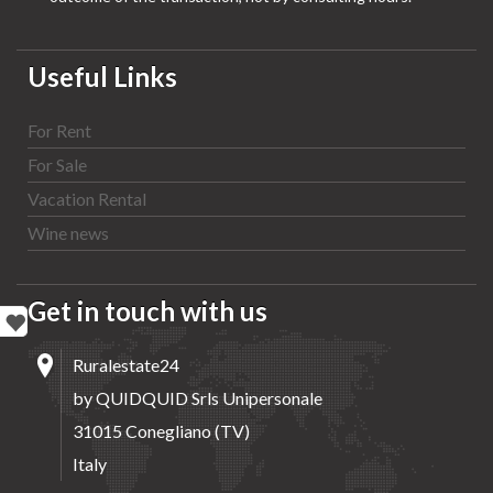
Useful Links
For Rent
For Sale
Vacation Rental
Wine news
Get in touch with us
Ruralestate24
by QUIDQUID Srls Unipersonale
31015 Conegliano (TV)
Italy