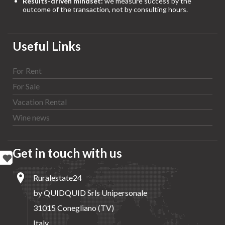
Results-driven mindset:
we measure success by the
outcome of the transaction, not by consulting hours.
Useful Links
For Rent
For Sale
Vacation Rental
Wine news
Get in touch with us
Ruralestate24
by QUIDQUID Srls Unipersonale
31015 Conegliano (TV)
Italy