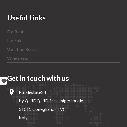
Useful Links
For Rent
For Sale
Vacation Rental
Wine news
Get in touch with us
Ruralestate24
by QUIDQUID Srls Unipersonale
31015 Conegliano (TV)
Italy