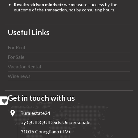
Results-driven mindset:
we measure success by the
outcome of the transaction, not by consulting hours.
Useful Links
For Rent
For Sale
Vacation Rental
Wine news
Get in touch with us
Ruralestate24
by QUIDQUID Srls Unipersonale
31015 Conegliano (TV)